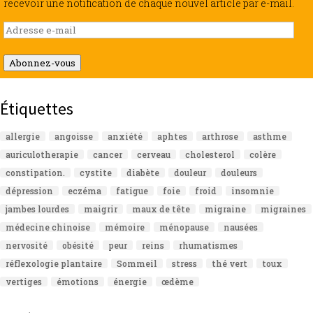
recevoir une notification de chaque nouvel article par e-mail.
Adresse
e-
mail
Abonnez-vous
Étiquettes
allergie
angoisse
anxiété
aphtes
arthrose
asthme
auriculotherapie
cancer
cerveau
cholesterol
colère
constipation.
cystite
diabète
douleur
douleurs
dépression
eczéma
fatigue
foie
froid
insomnie
jambes lourdes
maigrir
maux de tête
migraine
migraines
médecine chinoise
mémoire
ménopause
nausées
nervosité
obésité
peur
reins
rhumatismes
réflexologie plantaire
Sommeil
stress
thé vert
toux
vertiges
émotions
énergie
œdème