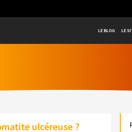
LE BLOG
LE SI
omatite ulcéreuse ?