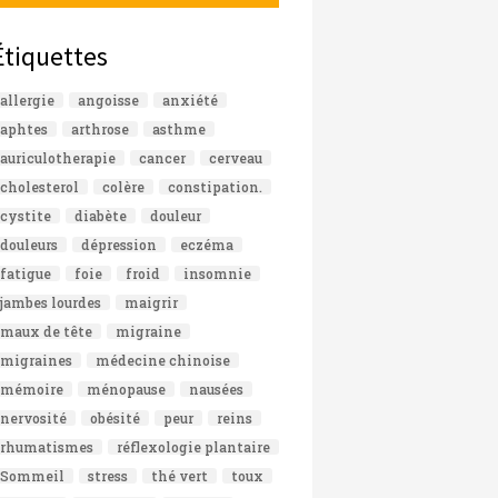
Étiquettes
allergie
angoisse
anxiété
aphtes
arthrose
asthme
auriculotherapie
cancer
cerveau
cholesterol
colère
constipation.
cystite
diabète
douleur
douleurs
dépression
eczéma
fatigue
foie
froid
insomnie
jambes lourdes
maigrir
maux de tête
migraine
migraines
médecine chinoise
mémoire
ménopause
nausées
nervosité
obésité
peur
reins
rhumatismes
réflexologie plantaire
Sommeil
stress
thé vert
toux