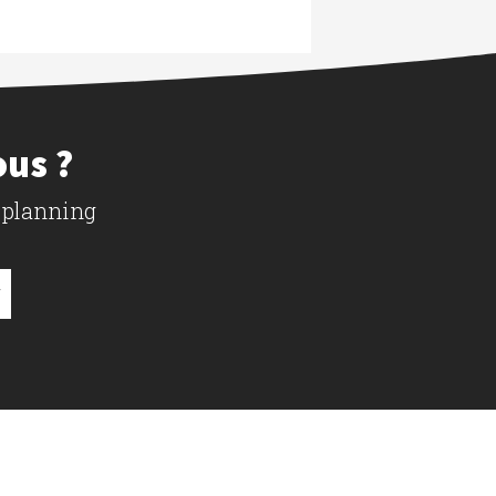
ous ?
 planning