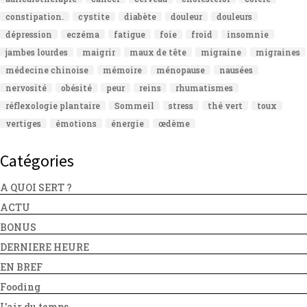
constipation.
cystite
diabète
douleur
douleurs
dépression
eczéma
fatigue
foie
froid
insomnie
jambes lourdes
maigrir
maux de tête
migraine
migraines
médecine chinoise
mémoire
ménopause
nausées
nervosité
obésité
peur
reins
rhumatismes
réflexologie plantaire
Sommeil
stress
thé vert
toux
vertiges
émotions
énergie
œdème
Catégories
A QUOI SERT ?
ACTU
BONUS
DERNIERE HEURE
EN BREF
Fooding
L'air du temps