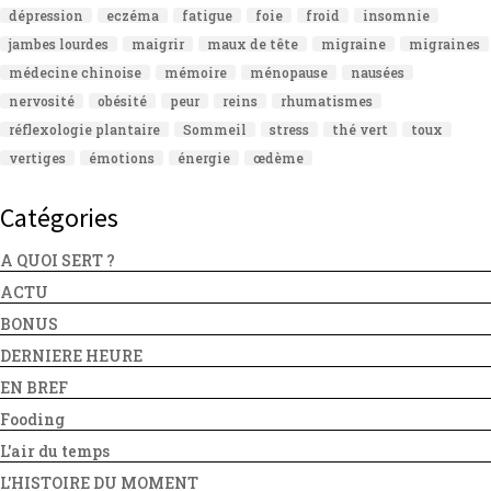
dépression
eczéma
fatigue
foie
froid
insomnie
jambes lourdes
maigrir
maux de tête
migraine
migraines
médecine chinoise
mémoire
ménopause
nausées
nervosité
obésité
peur
reins
rhumatismes
réflexologie plantaire
Sommeil
stress
thé vert
toux
vertiges
émotions
énergie
œdème
Catégories
A QUOI SERT ?
ACTU
BONUS
DERNIERE HEURE
EN BREF
Fooding
L'air du temps
L'HISTOIRE DU MOMENT