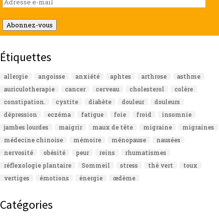
e-
mail
Abonnez-vous
Étiquettes
allergie
angoisse
anxiété
aphtes
arthrose
asthme
auriculotherapie
cancer
cerveau
cholesterol
colère
constipation.
cystite
diabète
douleur
douleurs
dépression
eczéma
fatigue
foie
froid
insomnie
jambes lourdes
maigrir
maux de tête
migraine
migraines
médecine chinoise
mémoire
ménopause
nausées
nervosité
obésité
peur
reins
rhumatismes
réflexologie plantaire
Sommeil
stress
thé vert
toux
vertiges
émotions
énergie
œdème
Catégories