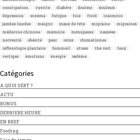
constipation.
cystite
diabète
douleur
douleurs
dépression
eczéma
fatigue
foie
froid
insomnie
jambes lourdes
maigrir
maux de tête
migraine
migraines
médecine chinoise
mémoire
ménopause
nausées
nervosité
obésité
peur
reins
rhumatismes
réflexologie plantaire
Sommeil
stress
thé vert
toux
vertiges
émotions
énergie
œdème
Catégories
A QUOI SERT ?
ACTU
BONUS
DERNIERE HEURE
EN BREF
Fooding
L'air du temps