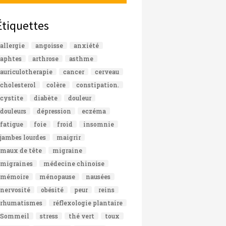
Étiquettes
allergie
angoisse
anxiété
aphtes
arthrose
asthme
auriculotherapie
cancer
cerveau
cholesterol
colère
constipation.
cystite
diabète
douleur
douleurs
dépression
eczéma
fatigue
foie
froid
insomnie
jambes lourdes
maigrir
maux de tête
migraine
migraines
médecine chinoise
mémoire
ménopause
nausées
nervosité
obésité
peur
reins
rhumatismes
réflexologie plantaire
Sommeil
stress
thé vert
toux