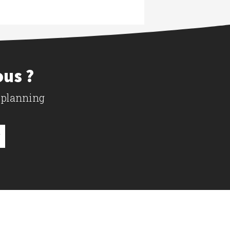
ous ?
 planning