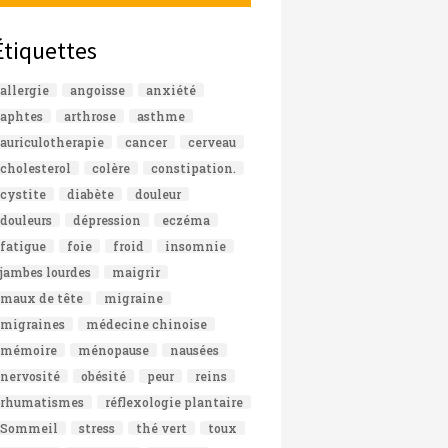
Étiquettes
allergie
angoisse
anxiété
aphtes
arthrose
asthme
auriculotherapie
cancer
cerveau
cholesterol
colère
constipation.
cystite
diabète
douleur
douleurs
dépression
eczéma
fatigue
foie
froid
insomnie
jambes lourdes
maigrir
maux de tête
migraine
migraines
médecine chinoise
mémoire
ménopause
nausées
nervosité
obésité
peur
reins
rhumatismes
réflexologie plantaire
Sommeil
stress
thé vert
toux