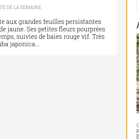
TE DE LA SEMAINE
te aux grandes feuilles persistantes
de jaune. Ses petites fleurs pourprées
emps, suivies de baies rouge vif. Très
uba japonica...
C
p