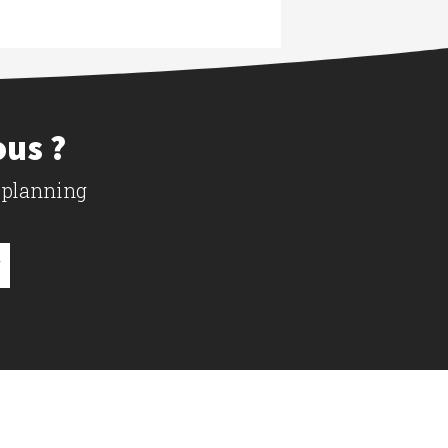
ous ?
 planning