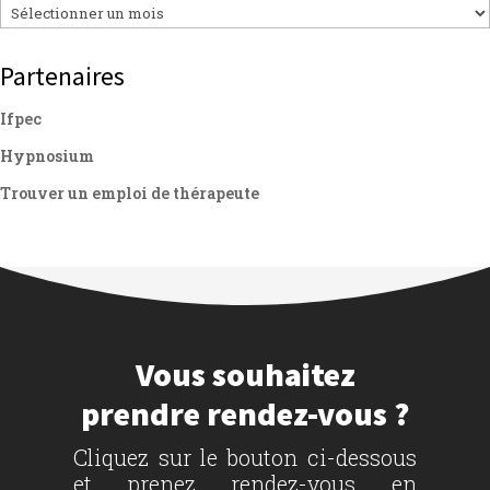
Archives
Partenaires
Ifpec
Hypnosium
Trouver un emploi de thérapeute
Vous souhaitez
prendre rendez-vous ?
Cliquez sur le bouton ci-dessous
et prenez rendez-vous en