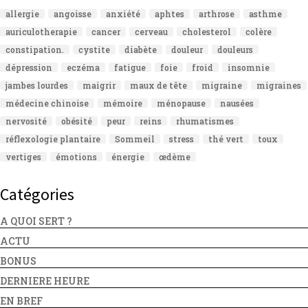
allergie
angoisse
anxiété
aphtes
arthrose
asthme
auriculotherapie
cancer
cerveau
cholesterol
colère
constipation.
cystite
diabète
douleur
douleurs
dépression
eczéma
fatigue
foie
froid
insomnie
jambes lourdes
maigrir
maux de tête
migraine
migraines
médecine chinoise
mémoire
ménopause
nausées
nervosité
obésité
peur
reins
rhumatismes
réflexologie plantaire
Sommeil
stress
thé vert
toux
vertiges
émotions
énergie
œdème
Catégories
A QUOI SERT ?
ACTU
BONUS
DERNIERE HEURE
EN BREF