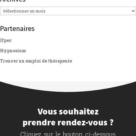
Archives
Partenaires
Ifpec
Hypnosium
Trouver un emploi de thérapeute
Vous souhaitez
prendre rendez-vous ?
Cliquez sur le bouton ci-dessous