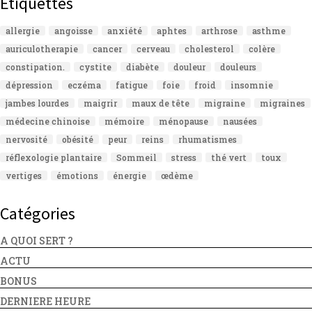
Étiquettes
allergie
angoisse
anxiété
aphtes
arthrose
asthme
auriculotherapie
cancer
cerveau
cholesterol
colère
constipation.
cystite
diabète
douleur
douleurs
dépression
eczéma
fatigue
foie
froid
insomnie
jambes lourdes
maigrir
maux de tête
migraine
migraines
médecine chinoise
mémoire
ménopause
nausées
nervosité
obésité
peur
reins
rhumatismes
réflexologie plantaire
Sommeil
stress
thé vert
toux
vertiges
émotions
énergie
œdème
Catégories
A QUOI SERT ?
ACTU
BONUS
DERNIERE HEURE