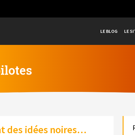
LE BLOG
LE SI
ilotes
nt des idées noires…