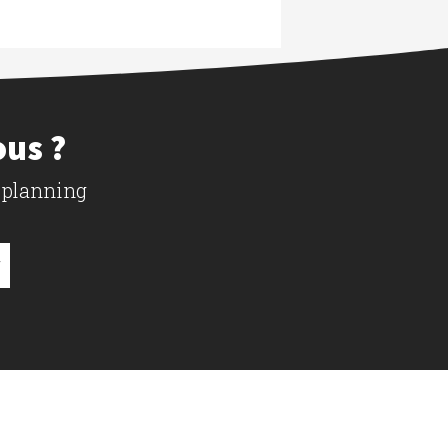
ous ?
 planning