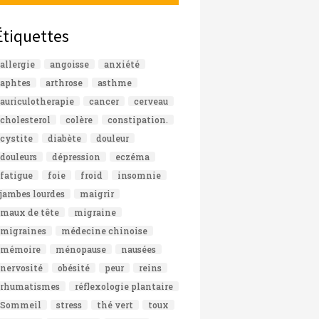
Étiquettes
allergie
angoisse
anxiété
aphtes
arthrose
asthme
auriculotherapie
cancer
cerveau
cholesterol
colère
constipation.
cystite
diabète
douleur
douleurs
dépression
eczéma
fatigue
foie
froid
insomnie
jambes lourdes
maigrir
maux de tête
migraine
migraines
médecine chinoise
mémoire
ménopause
nausées
nervosité
obésité
peur
reins
rhumatismes
réflexologie plantaire
Sommeil
stress
thé vert
toux