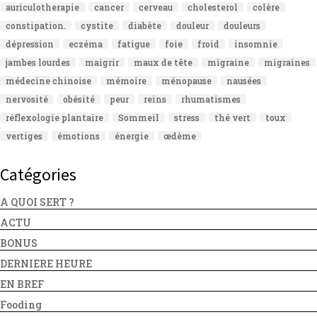
auriculotherapie
cancer
cerveau
cholesterol
colère
constipation.
cystite
diabète
douleur
douleurs
dépression
eczéma
fatigue
foie
froid
insomnie
jambes lourdes
maigrir
maux de tête
migraine
migraines
médecine chinoise
mémoire
ménopause
nausées
nervosité
obésité
peur
reins
rhumatismes
réflexologie plantaire
Sommeil
stress
thé vert
toux
vertiges
émotions
énergie
œdème
Catégories
A QUOI SERT ?
ACTU
BONUS
DERNIERE HEURE
EN BREF
Fooding