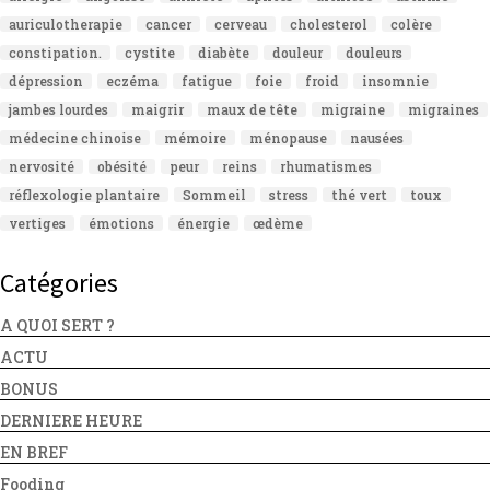
auriculotherapie
cancer
cerveau
cholesterol
colère
constipation.
cystite
diabète
douleur
douleurs
dépression
eczéma
fatigue
foie
froid
insomnie
jambes lourdes
maigrir
maux de tête
migraine
migraines
médecine chinoise
mémoire
ménopause
nausées
nervosité
obésité
peur
reins
rhumatismes
réflexologie plantaire
Sommeil
stress
thé vert
toux
vertiges
émotions
énergie
œdème
Catégories
A QUOI SERT ?
ACTU
BONUS
DERNIERE HEURE
EN BREF
Fooding