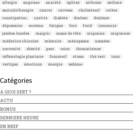
allergie
angoisse
anxiété
aphtes
arthrose
asthme
auriculotherapie
cancer
cerveau
cholesterol
colère
constipation.
cystite
diabète
douleur
douleurs
dépression
eczéma
fatigue
foie
froid
insomnie
jambes lourdes
maigrir
maux de tête
migraine
migraines
médecine chinoise
mémoire
ménopause
nausées
nervosité
obésité
peur
reins
rhumatismes
réflexologie plantaire
Sommeil
stress
thé vert
toux
vertiges
émotions
énergie
œdème
Catégories
A QUOI SERT ?
ACTU
BONUS
DERNIERE HEURE
EN BREF