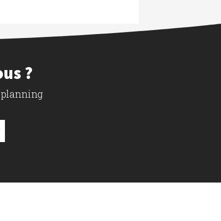
ous ?
 planning