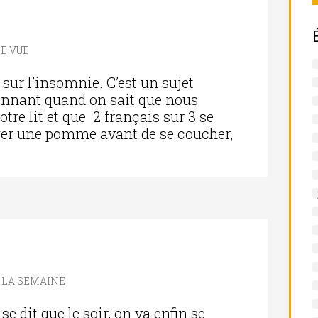
E VUE
 sur l’insomnie. C’est un sujet
étonnant quand on sait que nous
tre lit et que 2 français sur 3 se
ger une pomme avant de se coucher,
E LA SEMAINE
se dit que le soir, on va enfin se