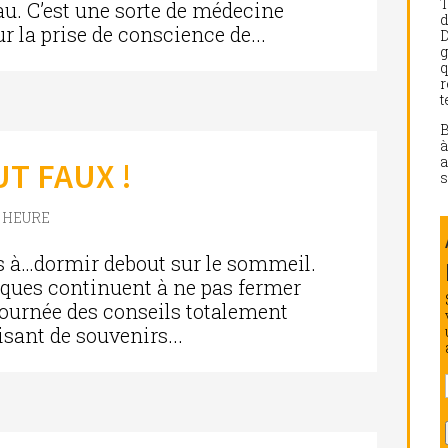
Eau. C’est une sorte de médecine
d
ur la prise de conscience de...
D
g
q
r
t
a
T FAUX !
s
 HEURE
es à…dormir debout sur le sommeil.
ques continuent à ne pas fermer
a journée des conseils totalement
isant de souvenirs...