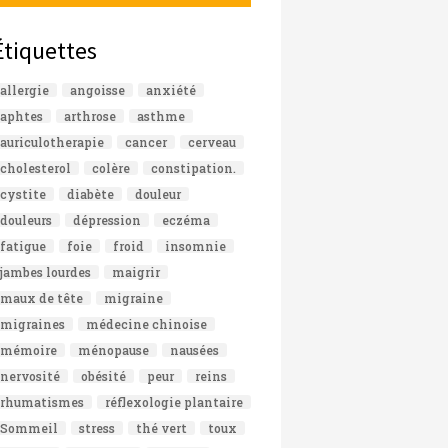
Étiquettes
allergie
angoisse
anxiété
aphtes
arthrose
asthme
auriculotherapie
cancer
cerveau
cholesterol
colère
constipation.
cystite
diabète
douleur
douleurs
dépression
eczéma
fatigue
foie
froid
insomnie
jambes lourdes
maigrir
maux de tête
migraine
migraines
médecine chinoise
mémoire
ménopause
nausées
nervosité
obésité
peur
reins
rhumatismes
réflexologie plantaire
Sommeil
stress
thé vert
toux