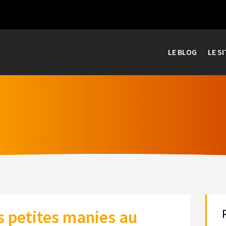
LE BLOG
LE SI
 petites manies au