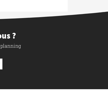
ous ?
 planning