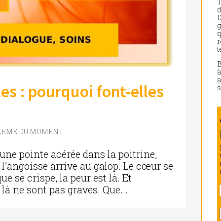
d
D
g
q
r
t
a
es : pourquoi font-elles
s
LEME DU MOMENT
une pointe acérée dans la poitrine,
 l’angoisse arrive au galop. Le cœur se
e se crispe, la peur est là. Et
là ne sont pas graves. Que...