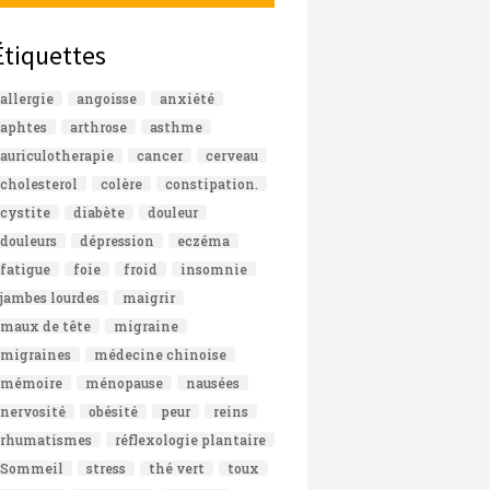
Étiquettes
allergie
angoisse
anxiété
aphtes
arthrose
asthme
auriculotherapie
cancer
cerveau
cholesterol
colère
constipation.
cystite
diabète
douleur
douleurs
dépression
eczéma
fatigue
foie
froid
insomnie
jambes lourdes
maigrir
maux de tête
migraine
migraines
médecine chinoise
mémoire
ménopause
nausées
nervosité
obésité
peur
reins
rhumatismes
réflexologie plantaire
Sommeil
stress
thé vert
toux