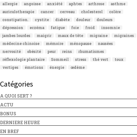
allergie
angoisse
anxiété
aphtes
arthrose
asthme
auriculotherapie
cancer
cerveau
cholesterol
colère
constipation.
cystite
diabète
douleur
douleurs
dépression
eczéma
fatigue
foie
froid
insomnie
jambes lourdes
maigrir
maux de tête
migraine
migraines
médecine chinoise
mémoire
ménopause
nausées
nervosité
obésité
peur
reins
rhumatismes
réflexologie plantaire
Sommeil
stress
thé vert
toux
vertiges
émotions
énergie
œdème
Catégories
A QUOI SERT ?
ACTU
BONUS
DERNIERE HEURE
EN BREF