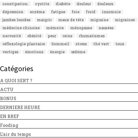
constipation.
cystite
diabète
douleur
douleurs
dépression
eczéma
fatigue
foie
froid
insomnie
jambes lourdes
maigrir
maux de tête
migraine
migraines
médecine chinoise
mémoire
ménopause
nausées
nervosité
obésité
peur
reins
rhumatismes
réflexologie plantaire
Sommeil
stress
thé vert
toux
vertiges
émotions
énergie
œdème
Catégories
A QUOI SERT ?
ACTU
BONUS
DERNIERE HEURE
EN BREF
Fooding
L'air du temps