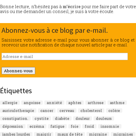
Bonne lecture, n’hésitez pas à
m’écrire
pour me faire part de votr
avis ou me demander un conseil, je suis à votre écoute.
Abonnez-vous à ce blog par e-mail.
Saisissez votre adresse e-mail pour vous abonner à ce blog et
recevoir une notification de chaque nouvel article par e-mail.
Adresse
e-
mail
Abonnez-vous
Étiquettes
allergie
angoisse
anxiété
aphtes
arthrose
asthme
auriculotherapie
cancer
cerveau
cholesterol
colère
constipation.
cystite
diabète
douleur
douleurs
dépression
eczéma
fatigue
foie
froid
insomnie
jambes lourdes
maigrir
maux de tête
migraine
migraines