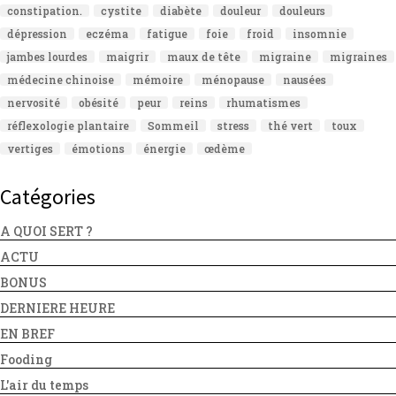
constipation.
cystite
diabète
douleur
douleurs
dépression
eczéma
fatigue
foie
froid
insomnie
jambes lourdes
maigrir
maux de tête
migraine
migraines
médecine chinoise
mémoire
ménopause
nausées
nervosité
obésité
peur
reins
rhumatismes
réflexologie plantaire
Sommeil
stress
thé vert
toux
vertiges
émotions
énergie
œdème
Catégories
A QUOI SERT ?
ACTU
BONUS
DERNIERE HEURE
EN BREF
Fooding
L'air du temps