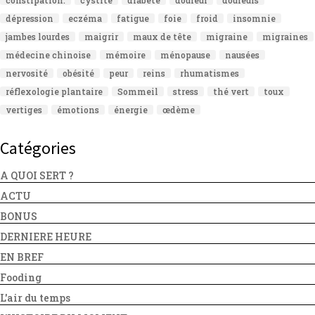
constipation.
cystite
diabète
douleur
douleurs
dépression
eczéma
fatigue
foie
froid
insomnie
jambes lourdes
maigrir
maux de tête
migraine
migraines
médecine chinoise
mémoire
ménopause
nausées
nervosité
obésité
peur
reins
rhumatismes
réflexologie plantaire
Sommeil
stress
thé vert
toux
vertiges
émotions
énergie
œdème
Catégories
A QUOI SERT ?
ACTU
BONUS
DERNIERE HEURE
EN BREF
Fooding
L'air du temps