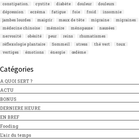
constipation.
cystite
diabète
douleur
douleurs
dépression
eczéma
fatigue
foie
froid
insomnie
jambes lourdes
maigrir
maux de tête
migraine
migraines
médecine chinoise
mémoire
ménopause
nausées
nervosité
obésité
peur
reins
rhumatismes
réflexologie plantaire
Sommeil
stress
thé vert
toux
vertiges
émotions
énergie
œdème
Catégories
A QUOI SERT ?
ACTU
BONUS
DERNIERE HEURE
EN BREF
Fooding
L'air du temps