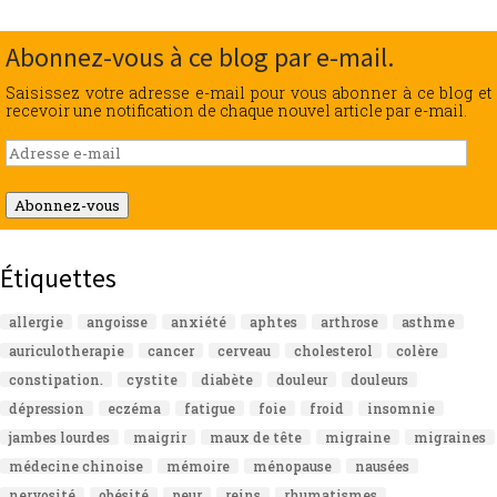
Abonnez-vous à ce blog par e-mail.
Saisissez votre adresse e-mail pour vous abonner à ce blog et
recevoir une notification de chaque nouvel article par e-mail.
Adresse
e-
mail
Abonnez-vous
Étiquettes
allergie
angoisse
anxiété
aphtes
arthrose
asthme
auriculotherapie
cancer
cerveau
cholesterol
colère
constipation.
cystite
diabète
douleur
douleurs
dépression
eczéma
fatigue
foie
froid
insomnie
jambes lourdes
maigrir
maux de tête
migraine
migraines
médecine chinoise
mémoire
ménopause
nausées
nervosité
obésité
peur
reins
rhumatismes