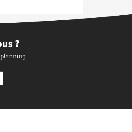
ous ?
 planning