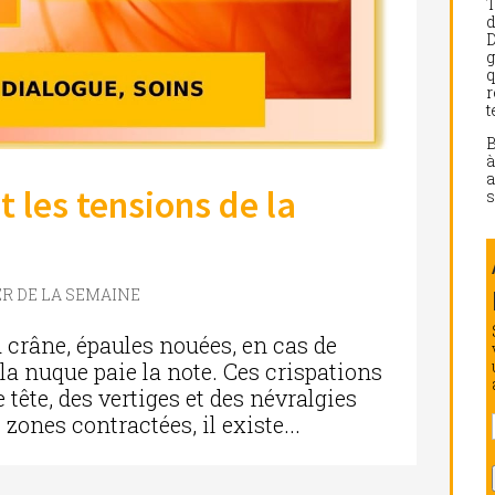
d
D
g
q
r
t
a
 les tensions de la
s
ER DE LA SEMAINE
u crâne, épaules nouées, en cas de
la nuque paie la note. Ces crispations
ête, des vertiges et des névralgies
 zones contractées, il existe...