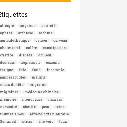
Étiquettes
allergie
angoisse
anxiété
aphtes
arthrose
asthme
auriculotherapie
cancer
cerveau
cholesterol
colère
constipation.
cystite
diabète
douleur
douleurs
dépression
eczéma
fatigue
foie
froid
insomnie
jambes lourdes
maigrir
maux de tête
migraine
migraines
médecine chinoise
mémoire
ménopause
nausées
nervosité
obésité
peur
reins
rhumatismes
réflexologie plantaire
Sommeil
stress
thé vert
toux