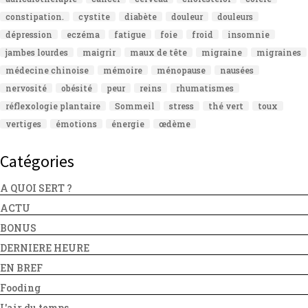
constipation.
cystite
diabète
douleur
douleurs
dépression
eczéma
fatigue
foie
froid
insomnie
jambes lourdes
maigrir
maux de tête
migraine
migraines
médecine chinoise
mémoire
ménopause
nausées
nervosité
obésité
peur
reins
rhumatismes
réflexologie plantaire
Sommeil
stress
thé vert
toux
vertiges
émotions
énergie
œdème
Catégories
A QUOI SERT ?
ACTU
BONUS
DERNIERE HEURE
EN BREF
Fooding
L'air du temps