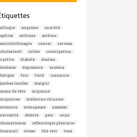
Étiquettes
allergie
angoisse
anxiété
aphtes
arthrose
asthme
auriculotherapie
cancer
cerveau
cholesterol
colère
constipation.
cystite
diabète
douleur
douleurs
dépression
eczéma
fatigue
foie
froid
insomnie
jambes lourdes
maigrir
maux de tête
migraine
migraines
médecine chinoise
mémoire
ménopause
nausées
nervosité
obésité
peur
reins
rhumatismes
réflexologie plantaire
Sommeil
stress
thé vert
toux