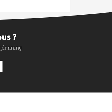
ous ?
 planning