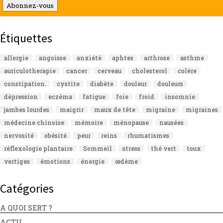
mail
Abonnez-vous
Étiquettes
allergie
angoisse
anxiété
aphtes
arthrose
asthme
auriculotherapie
cancer
cerveau
cholesterol
colère
constipation.
cystite
diabète
douleur
douleurs
dépression
eczéma
fatigue
foie
froid
insomnie
jambes lourdes
maigrir
maux de tête
migraine
migraines
médecine chinoise
mémoire
ménopause
nausées
nervosité
obésité
peur
reins
rhumatismes
réflexologie plantaire
Sommeil
stress
thé vert
toux
vertiges
émotions
énergie
œdème
Catégories
A QUOI SERT ?
ACTU