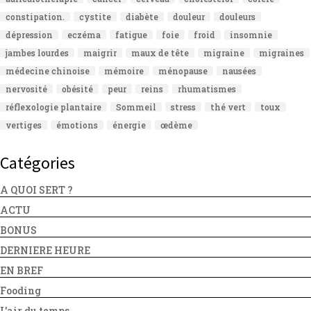
constipation.
cystite
diabète
douleur
douleurs
dépression
eczéma
fatigue
foie
froid
insomnie
jambes lourdes
maigrir
maux de tête
migraine
migraines
médecine chinoise
mémoire
ménopause
nausées
nervosité
obésité
peur
reins
rhumatismes
réflexologie plantaire
Sommeil
stress
thé vert
toux
vertiges
émotions
énergie
œdème
Catégories
A QUOI SERT ?
ACTU
BONUS
DERNIERE HEURE
EN BREF
Fooding
L'air du temps