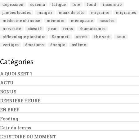
dépression
eczéma
fatigue
foie
froid
insomnie
jambes lourdes
maigrir
maux de tête
migraine
migraines
médecine chinoise
mémoire
ménopause
nausées
nervosité
obésité
peur
reins
rhumatismes
réflexologie plantaire
Sommeil
stress
thé vert
toux
vertiges
émotions
énergie
œdème
Catégories
A QUOI SERT ?
ACTU
BONUS
DERNIERE HEURE
EN BREF
Fooding
L'air du temps
L'HISTOIRE DU MOMENT