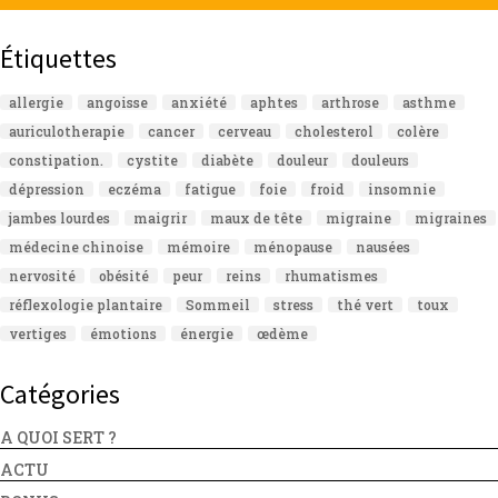
Étiquettes
allergie
angoisse
anxiété
aphtes
arthrose
asthme
auriculotherapie
cancer
cerveau
cholesterol
colère
constipation.
cystite
diabète
douleur
douleurs
dépression
eczéma
fatigue
foie
froid
insomnie
jambes lourdes
maigrir
maux de tête
migraine
migraines
médecine chinoise
mémoire
ménopause
nausées
nervosité
obésité
peur
reins
rhumatismes
réflexologie plantaire
Sommeil
stress
thé vert
toux
vertiges
émotions
énergie
œdème
Catégories
A QUOI SERT ?
ACTU