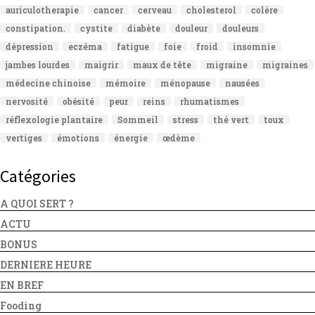
auriculotherapie
cancer
cerveau
cholesterol
colère
constipation.
cystite
diabète
douleur
douleurs
dépression
eczéma
fatigue
foie
froid
insomnie
jambes lourdes
maigrir
maux de tête
migraine
migraines
médecine chinoise
mémoire
ménopause
nausées
nervosité
obésité
peur
reins
rhumatismes
réflexologie plantaire
Sommeil
stress
thé vert
toux
vertiges
émotions
énergie
œdème
Catégories
A QUOI SERT ?
ACTU
BONUS
DERNIERE HEURE
EN BREF
Fooding