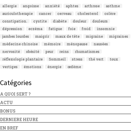
allergie
angoisse
anxiété
aphtes
arthrose
asthme
auriculotherapie
cancer
cerveau
cholesterol
colère
constipation.
cystite
diabète
douleur
douleurs
dépression
eczéma
fatigue
foie
froid
insomnie
jambes lourdes
maigrir
maux de tête
migraine
migraines
médecine chinoise
mémoire
ménopause
nausées
nervosité
obésité
peur
reins
rhumatismes
réflexologie plantaire
Sommeil
stress
thé vert
toux
vertiges
émotions
énergie
œdème
Catégories
A QUOI SERT ?
ACTU
BONUS
DERNIERE HEURE
EN BREF