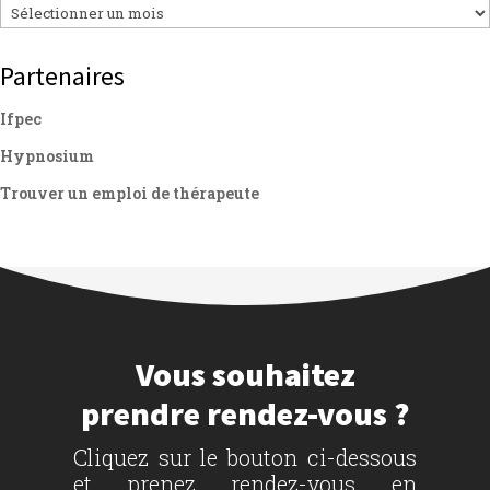
Archives
Partenaires
Ifpec
Hypnosium
Trouver un emploi de thérapeute
Vous souhaitez
prendre rendez-vous ?
Cliquez sur le bouton ci-dessous
et prenez rendez-vous en