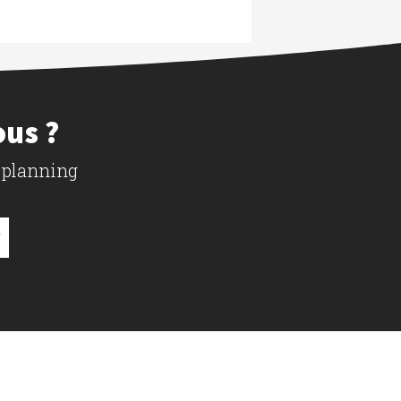
ous ?
 planning