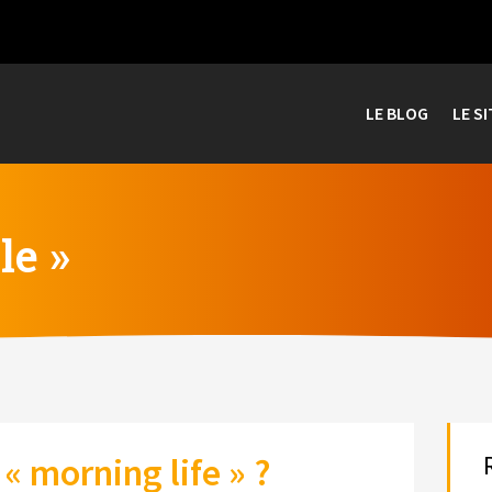
LE BLOG
LE SI
le »
« morning life » ?