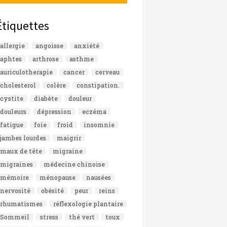
Étiquettes
allergie
angoisse
anxiété
aphtes
arthrose
asthme
auriculotherapie
cancer
cerveau
cholesterol
colère
constipation.
cystite
diabète
douleur
douleurs
dépression
eczéma
fatigue
foie
froid
insomnie
jambes lourdes
maigrir
maux de tête
migraine
migraines
médecine chinoise
mémoire
ménopause
nausées
nervosité
obésité
peur
reins
rhumatismes
réflexologie plantaire
Sommeil
stress
thé vert
toux