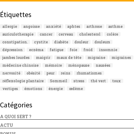
Étiquettes
allergie
angoisse
anxiété
aphtes
arthrose
asthme
auriculotherapie
cancer
cerveau
cholesterol
colère
constipation.
cystite
diabète
douleur
douleurs
dépression
eczéma
fatigue
foie
froid
insomnie
jambes lourdes
maigrir
maux de tête
migraine
migraines
médecine chinoise
mémoire
ménopause
nausées
nervosité
obésité
peur
reins
rhumatismes
réflexologie plantaire
Sommeil
stress
thé vert
toux
vertiges
émotions
énergie
œdème
Catégories
A QUOI SERT ?
ACTU
BONUS