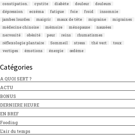
constipation.
cystite
diabète
douleur
douleurs
dépression
eczéma
fatigue
foie
froid
insomnie
jambes lourdes
maigrir
maux de tête
migraine
migraines
médecine chinoise
mémoire
ménopause
nausées
nervosité
obésité
peur
reins
rhumatismes
réflexologie plantaire
Sommeil
stress
thé vert
toux
vertiges
émotions
énergie
œdème
Catégories
A QUOI SERT ?
ACTU
BONUS
DERNIERE HEURE
EN BREF
Fooding
L'air du temps