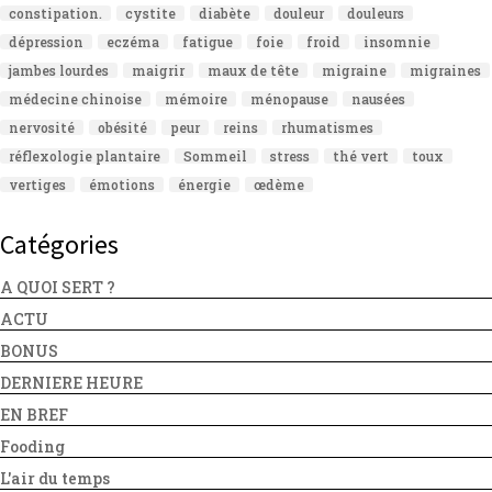
constipation.
cystite
diabète
douleur
douleurs
dépression
eczéma
fatigue
foie
froid
insomnie
jambes lourdes
maigrir
maux de tête
migraine
migraines
médecine chinoise
mémoire
ménopause
nausées
nervosité
obésité
peur
reins
rhumatismes
réflexologie plantaire
Sommeil
stress
thé vert
toux
vertiges
émotions
énergie
œdème
Catégories
A QUOI SERT ?
ACTU
BONUS
DERNIERE HEURE
EN BREF
Fooding
L'air du temps