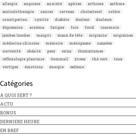
allergie
angoisse
anxiété
aphtes
arthrose
asthme
auriculotherapie
cancer
cerveau
cholesterol
colère
constipation.
cystite
diabète
douleur
douleurs
dépression
eczéma
fatigue
foie
froid
insomnie
jambes lourdes
maigrir
maux de tête
migraine
migraines
médecine chinoise
mémoire
ménopause
nausées
nervosité
obésité
peur
reins
rhumatismes
réflexologie plantaire
Sommeil
stress
thé vert
toux
vertiges
émotions
énergie
œdème
Catégories
A QUOI SERT ?
ACTU
BONUS
DERNIERE HEURE
EN BREF