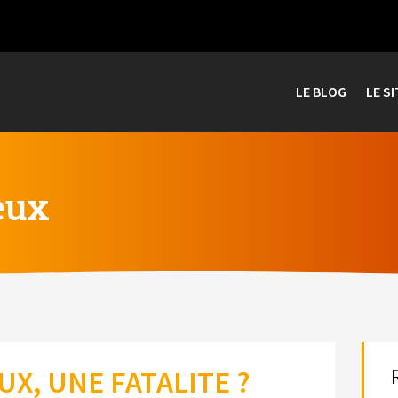
LE BLOG
LE SI
eux
X, UNE FATALITE ?