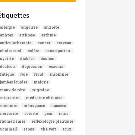
Étiquettes
allergie
angoisse
anxiété
aphtes
arthrose
asthme
auriculotherapie
cancer
cerveau
cholesterol
colère
constipation.
cystite
diabète
douleur
douleurs
dépression
eczéma
fatigue
foie
froid
insomnie
jambes lourdes
maigrir
maux de tête
migraine
migraines
médecine chinoise
mémoire
ménopause
nausées
nervosité
obésité
peur
reins
rhumatismes
réflexologie plantaire
Sommeil
stress
thé vert
toux