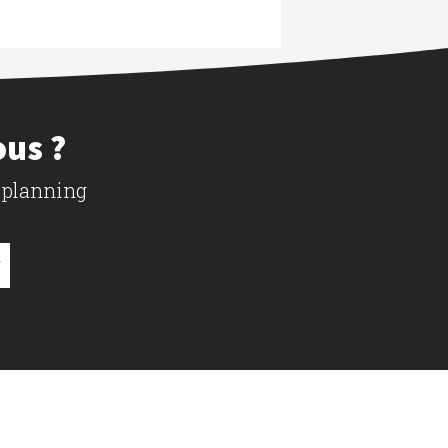
ous ?
 planning