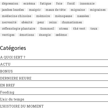
dépression
eczéma
fatigue
foie
froid
insomnie
jambes lourdes
maigrir
maux de tête
migraine
migraines
médecine chinoise
mémoire
ménopause
nausées
nervosité
obésité
peur
reins
rhumatismes
réflexologie plantaire
Sommeil
stress
thé vert
toux
vertiges
émotions
énergie
œdème
Catégories
A QUOI SERT ?
ACTU
BONUS
DERNIERE HEURE
EN BREF
Fooding
L'air du temps
L'HISTOIRE DU MOMENT