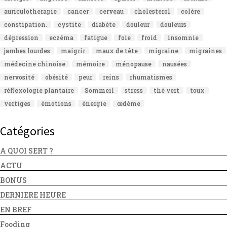
auriculotherapie
cancer
cerveau
cholesterol
colère
constipation.
cystite
diabète
douleur
douleurs
dépression
eczéma
fatigue
foie
froid
insomnie
jambes lourdes
maigrir
maux de tête
migraine
migraines
médecine chinoise
mémoire
ménopause
nausées
nervosité
obésité
peur
reins
rhumatismes
réflexologie plantaire
Sommeil
stress
thé vert
toux
vertiges
émotions
énergie
œdème
Catégories
A QUOI SERT ?
ACTU
BONUS
DERNIERE HEURE
EN BREF
Fooding