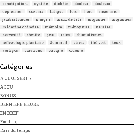
constipation.
cystite
diabète
douleur
douleurs
dépression
eczéma
fatigue
foie
froid
insomnie
jambes lourdes
maigrir
maux de tête
migraine
migraines
médecine chinoise
mémoire
ménopause
nausées
nervosité
obésité
peur
reins
rhumatismes
réflexologie plantaire
Sommeil
stress
thé vert
toux
vertiges
émotions
énergie
œdème
Catégories
A QUOI SERT ?
ACTU
BONUS
DERNIERE HEURE
EN BREF
Fooding
L'air du temps