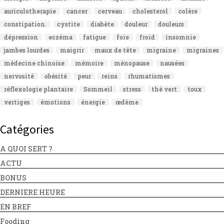
auriculotherapie
cancer
cerveau
cholesterol
colère
constipation.
cystite
diabète
douleur
douleurs
dépression
eczéma
fatigue
foie
froid
insomnie
jambes lourdes
maigrir
maux de tête
migraine
migraines
médecine chinoise
mémoire
ménopause
nausées
nervosité
obésité
peur
reins
rhumatismes
réflexologie plantaire
Sommeil
stress
thé vert
toux
vertiges
émotions
énergie
œdème
Catégories
A QUOI SERT ?
ACTU
BONUS
DERNIERE HEURE
EN BREF
Fooding