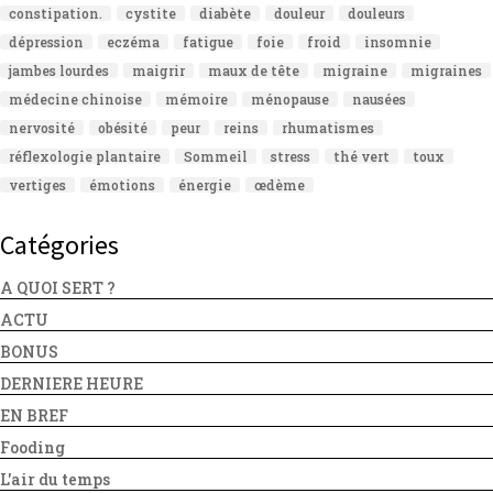
constipation.
cystite
diabète
douleur
douleurs
dépression
eczéma
fatigue
foie
froid
insomnie
jambes lourdes
maigrir
maux de tête
migraine
migraines
médecine chinoise
mémoire
ménopause
nausées
nervosité
obésité
peur
reins
rhumatismes
réflexologie plantaire
Sommeil
stress
thé vert
toux
vertiges
émotions
énergie
œdème
Catégories
A QUOI SERT ?
ACTU
BONUS
DERNIERE HEURE
EN BREF
Fooding
L'air du temps