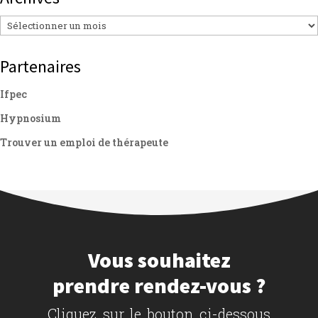
Archives
Partenaires
Ifpec
Hypnosium
Trouver un emploi de thérapeute
Vous souhaitez
prendre rendez-vous ?
Cliquez sur le bouton ci-dessous