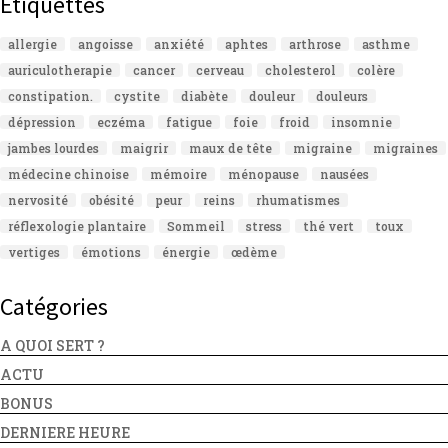
Étiquettes
allergie
angoisse
anxiété
aphtes
arthrose
asthme
auriculotherapie
cancer
cerveau
cholesterol
colère
constipation.
cystite
diabète
douleur
douleurs
dépression
eczéma
fatigue
foie
froid
insomnie
jambes lourdes
maigrir
maux de tête
migraine
migraines
médecine chinoise
mémoire
ménopause
nausées
nervosité
obésité
peur
reins
rhumatismes
réflexologie plantaire
Sommeil
stress
thé vert
toux
vertiges
émotions
énergie
œdème
Catégories
A QUOI SERT ?
ACTU
BONUS
DERNIERE HEURE