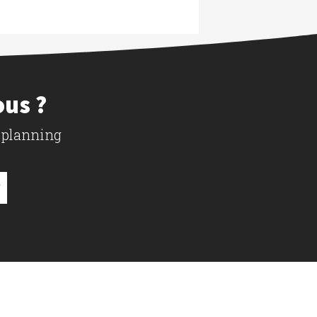
ous ?
 planning