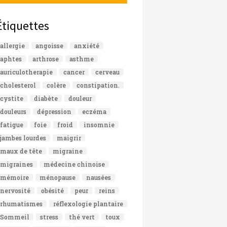
Étiquettes
allergie
angoisse
anxiété
aphtes
arthrose
asthme
auriculotherapie
cancer
cerveau
cholesterol
colère
constipation.
cystite
diabète
douleur
douleurs
dépression
eczéma
fatigue
foie
froid
insomnie
jambes lourdes
maigrir
maux de tête
migraine
migraines
médecine chinoise
mémoire
ménopause
nausées
nervosité
obésité
peur
reins
rhumatismes
réflexologie plantaire
Sommeil
stress
thé vert
toux