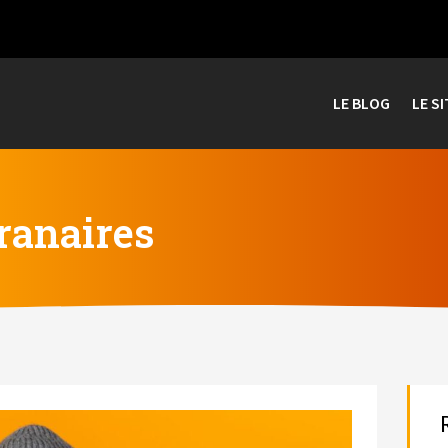
LE BLOG
LE SI
ranaires