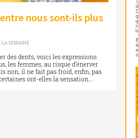
d
D
entre nous sont-ils plus
g
q
r
t
E LA SEMAINE
a
s
uer des dents, voici les expressions
us, les femmes, au risque d’énerver
on, il ne fait pas froid, enfin, pas
certaines ont-elles la sensation...