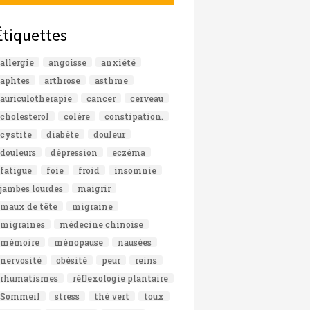
Étiquettes
allergie
angoisse
anxiété
aphtes
arthrose
asthme
auriculotherapie
cancer
cerveau
cholesterol
colère
constipation.
cystite
diabète
douleur
douleurs
dépression
eczéma
fatigue
foie
froid
insomnie
jambes lourdes
maigrir
maux de tête
migraine
migraines
médecine chinoise
mémoire
ménopause
nausées
nervosité
obésité
peur
reins
rhumatismes
réflexologie plantaire
Sommeil
stress
thé vert
toux