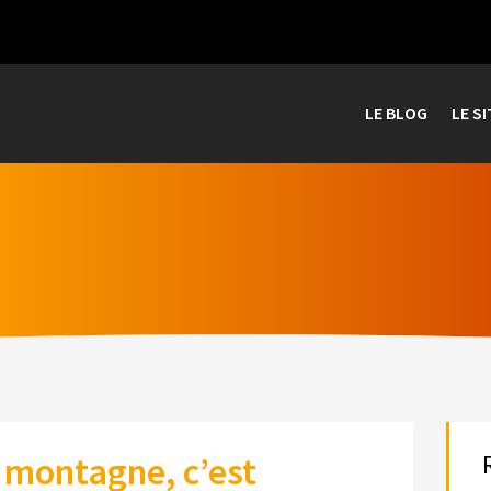
LE BLOG
LE SI
n montagne, c’est