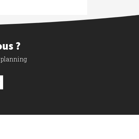
ous ?
 planning