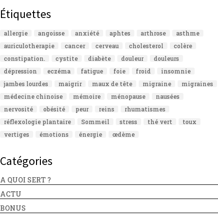
Étiquettes
allergie
angoisse
anxiété
aphtes
arthrose
asthme
auriculotherapie
cancer
cerveau
cholesterol
colère
constipation.
cystite
diabète
douleur
douleurs
dépression
eczéma
fatigue
foie
froid
insomnie
jambes lourdes
maigrir
maux de tête
migraine
migraines
médecine chinoise
mémoire
ménopause
nausées
nervosité
obésité
peur
reins
rhumatismes
réflexologie plantaire
Sommeil
stress
thé vert
toux
vertiges
émotions
énergie
œdème
Catégories
A QUOI SERT ?
ACTU
BONUS