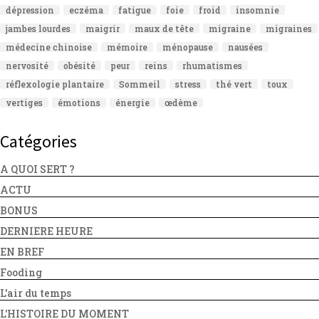
dépression
eczéma
fatigue
foie
froid
insomnie
jambes lourdes
maigrir
maux de tête
migraine
migraines
médecine chinoise
mémoire
ménopause
nausées
nervosité
obésité
peur
reins
rhumatismes
réflexologie plantaire
Sommeil
stress
thé vert
toux
vertiges
émotions
énergie
œdème
Catégories
A QUOI SERT ?
ACTU
BONUS
DERNIERE HEURE
EN BREF
Fooding
L'air du temps
L'HISTOIRE DU MOMENT