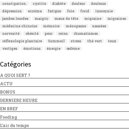
constipation.
cystite
diabète
douleur
douleurs
dépression
eczéma
fatigue
foie
froid
insomnie
jambes lourdes
maigrir
maux de tête
migraine
migraines
médecine chinoise
mémoire
ménopause
nausées
nervosité
obésité
peur
reins
rhumatismes
réflexologie plantaire
Sommeil
stress
thé vert
toux
vertiges
émotions
énergie
œdème
Catégories
A QUOI SERT ?
ACTU
BONUS
DERNIERE HEURE
EN BREF
Fooding
L'air du temps