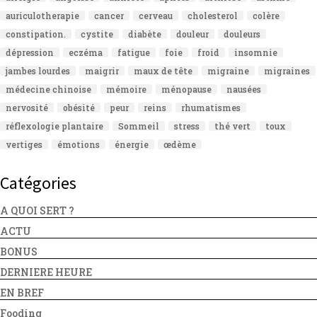
auriculotherapie
cancer
cerveau
cholesterol
colère
constipation.
cystite
diabète
douleur
douleurs
dépression
eczéma
fatigue
foie
froid
insomnie
jambes lourdes
maigrir
maux de tête
migraine
migraines
médecine chinoise
mémoire
ménopause
nausées
nervosité
obésité
peur
reins
rhumatismes
réflexologie plantaire
Sommeil
stress
thé vert
toux
vertiges
émotions
énergie
œdème
Catégories
A QUOI SERT ?
ACTU
BONUS
DERNIERE HEURE
EN BREF
Fooding